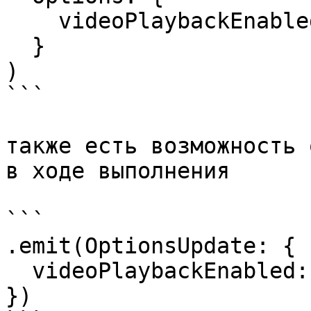
    videoPlaybackEnabled: true/false

  }

)

```

также есть возможность 
в ходе выполнения

```

.emit(OptionsUpdate: {

  videoPlaybackEnabled: true/false

})
