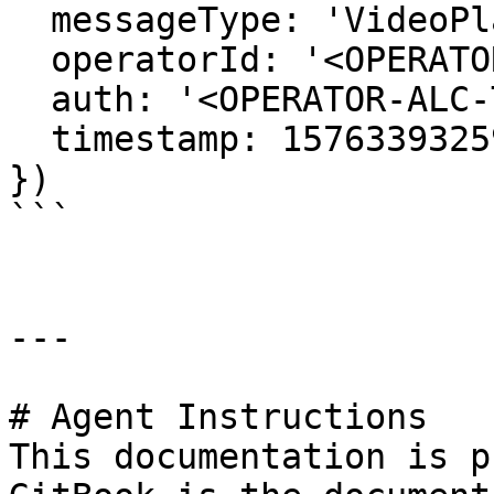
  messageType: 'VideoPlaybackAuthResponse',

  operatorId: '<OPERATOR-ALC-ID>'.

  auth: '<OPERATOR-ALC-TOKEN>',

  timestamp: 1576339325918

})

```

---

# Agent Instructions

This documentation is p